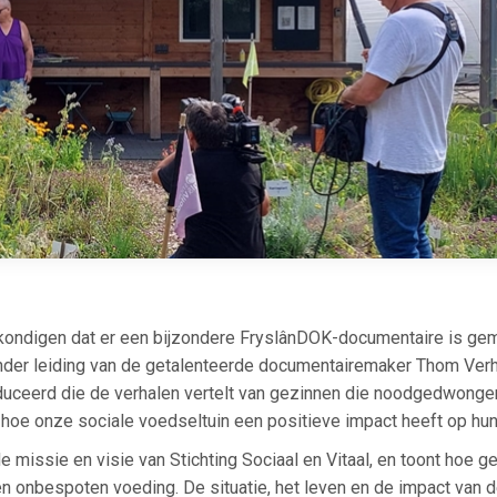
e kondigen dat er een bijzondere FryslânDOK-documentaire is ge
nder leiding van de getalenteerde documentairemaker Thom Ver
duceerd die de verhalen vertelt van gezinnen die noodgedwonge
oe onze sociale voedseltuin een positieve impact heeft op hun
 missie en visie van Stichting Sociaal en Vitaal, en toont hoe g
en onbespoten voeding. De situatie, het leven en de impact van 