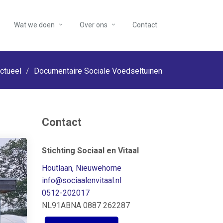
Wat we doen
Over ons
Contact
ctueel
Documentaire Sociale Voedseltuinen
Contact
Stichting Sociaal en Vitaal
Houtlaan, Nieuwehorne
info
@sociaalenvitaal.nl
0512-202017
NL91ABNA 0887 262287