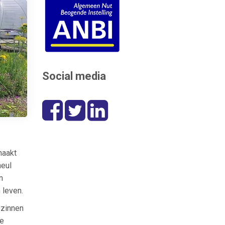
Social media
maakt
heul
n
 leven.
ezinnen
de